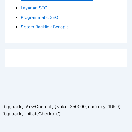
Layanan SEO
Programmatic SEO
Sistem Backlink Berlapis
fbq('track', 'ViewContent', { value: 250000, currency: 'IDR' });
fbq('track', 'InitiateCheckout');