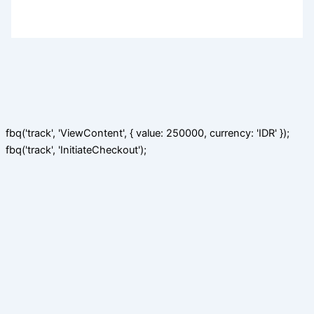
fbq('track', 'ViewContent', { value: 250000, currency: 'IDR' });
fbq('track', 'InitiateCheckout');